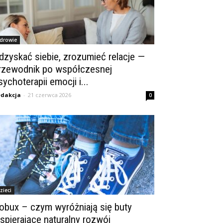
drowie
dzyskać siebie, zrozumieć relacje —
rzewodnik po współczesnej
sychoterapii emocji i...
dakcja
-
21 czerwca 2026
0
zieci
obux – czym wyróżniają się buty
spierające naturalny rozwój