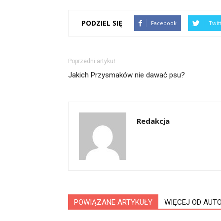
PODZIEL SIĘ
Facebook
Twit
Poprzedni artykuł
Jakich Przysmaków nie dawać psu?
Redakcja
POWIĄZANE ARTYKUŁY
WIĘCEJ OD AUT