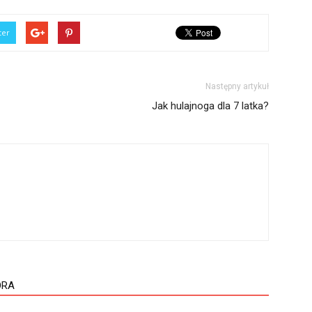
ter
Następny artykuł
Jak hulajnoga dla 7 latka?
ORA