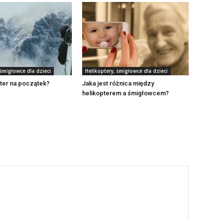
 śmigłowce dla dzieci
Helikoptery, śmigłowce dla dzieci
pter na początek?
Jaka jest różnica między
helikopterem a śmigłowcem?