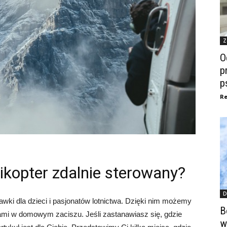
Z
O
p
p
Re
ikopter zdalnie sterowany?
D
awki dla dzieci i pasjonatów lotnictwa. Dzięki nim możemy
B
lotami w domowym zaciszu. Jeśli zastanawiasz się, gdzie
w