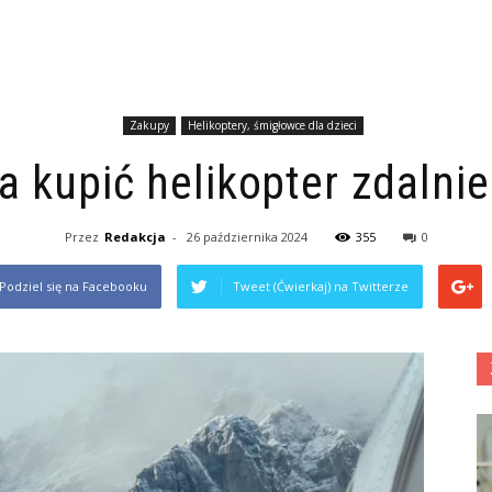
Zakupy
Helikoptery, śmigłowce dla dzieci
 kupić helikopter zdalni
Przez
Redakcja
-
26 października 2024
355
0
Podziel się na Facebooku
Tweet (Ćwierkaj) na Twitterze