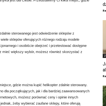
rtykuł jest dla Ciebie. Przedstawimy Ci kilka miejsc, gdzie
d
Re
dalnie sterowanego jest odwiedzenie sklepów z
wiele sklepów oferujących różnego rodzaju modele
cjonarnego i osobiście obejrzeć i przetestować dostępne
sz mieć większy wybór, możesz również skorzystać z
Z
J
a
Re
iejsce, gdzie można kupić helikopter zdalnie sterowany.
o dla początkujących, jak i dla bardziej zaawansowanych
ernetowych, możesz porównać ceny i opinie innych
j jednak, żeby wybierać zaufane sklepy, które oferują