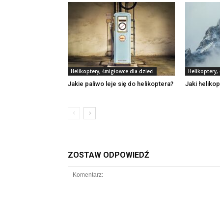
Helikoptery, śmigłowce dla dzieci
Helikoptery,
Jakie paliwo leje się do helikoptera?
Jaki heliko
ZOSTAW ODPOWIEDŹ