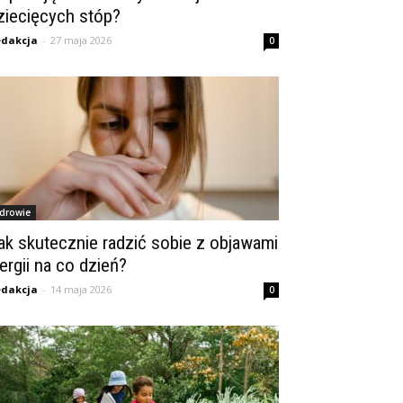
ziecięcych stóp?
dakcja
-
27 maja 2026
0
drowie
ak skutecznie radzić sobie z objawami
lergii na co dzień?
dakcja
-
14 maja 2026
0