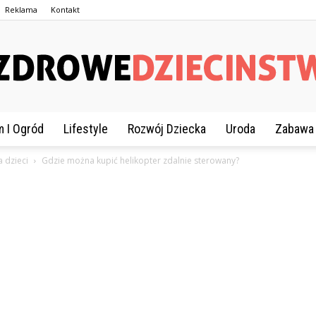
Reklama
Kontakt
 I Ogród
Lifestyle
Rozwój Dziecka
Uroda
Zabawa
ZdroweDziecinstwo.pl
 dzieci
Gdzie można kupić helikopter zdalnie sterowany?