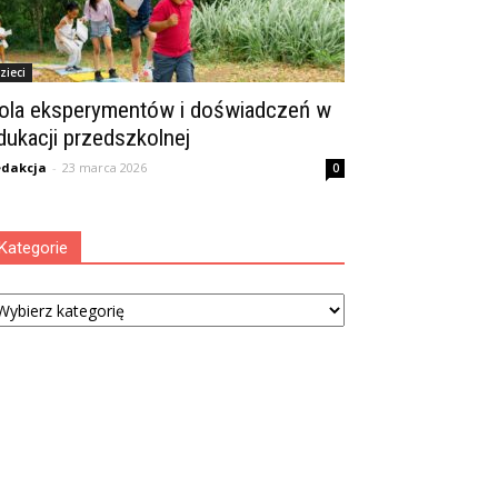
zieci
ola eksperymentów i doświadczeń w
dukacji przedszkolnej
dakcja
-
23 marca 2026
0
Kategorie
tegorie