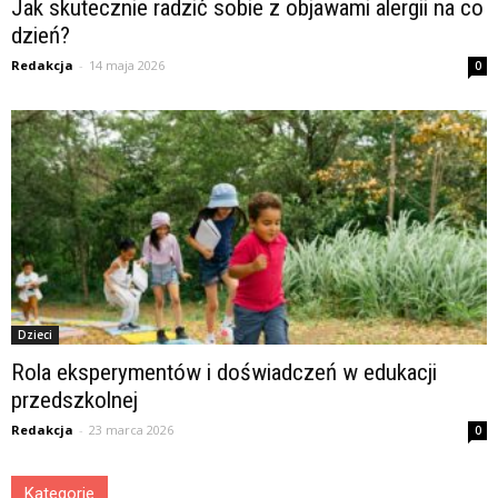
Jak skutecznie radzić sobie z objawami alergii na co
dzień?
Redakcja
-
14 maja 2026
0
Dzieci
Rola eksperymentów i doświadczeń w edukacji
przedszkolnej
Redakcja
-
23 marca 2026
0
Kategorie