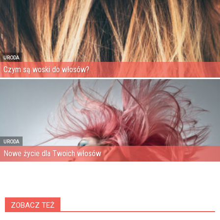
URODA
Czym są woski do włosów?
URODA
Nowe życie dla Twoich włosów
ZOBACZ TEŻ