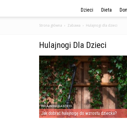
Dzieci
Dieta
Dom
Strona główna
Zabawa
Hulajnogi dla dzieci
Hulajnogi Dla Dzieci
HULAJNOGI DLA DZIECI
Jak dobrać hulajnogę do wzrostu dziecka?