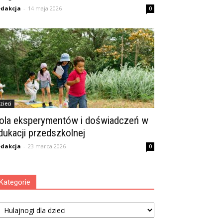
dakcja
-
14 maja 2026
0
zieci
ola eksperymentów i doświadczeń w
dukacji przedszkolnej
dakcja
-
23 marca 2026
0
Kategorie
tegorie