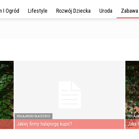
 I Ogród
Lifestyle
Rozwój Dziecka
Uroda
Zabawa
HULAJNOGI DLA DZIECI
HULAJN
Jakiej firmy hulajnogę kupić?
Jaka 