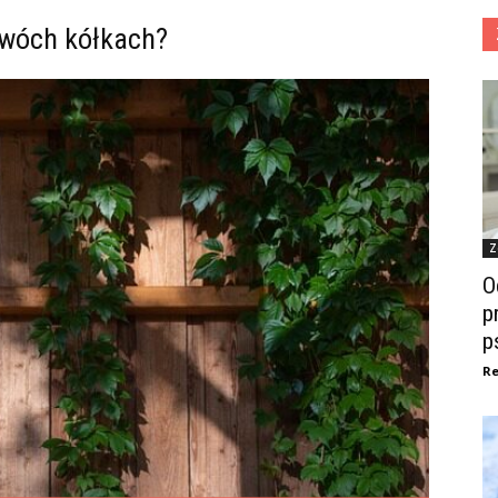
dwóch kółkach?
Z
O
p
p
Re