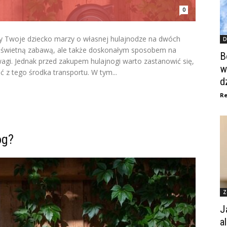
0
y Twoje dziecko marzy o własnej hulajnodze na dwóch
D
ko świetną zabawą, ale także doskonałym sposobem na
B
agi. Jednak przed zakupem hulajnogi warto zastanowić się,
w
 z tego środka transportu. W tym...
d
Re
og?
Z
J
a