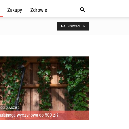
Zakupy
Zdrowie
NAJNOWSZE
OGI DLA DZIECI
hulajnoga wyczynowa do 500 zł?