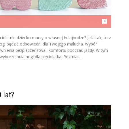
0
cioletnie dziecko marzy o własnej hulajnodze? Jeśli tak, to z
jnogi będzie odpowiedni dla Twojego malucha. Wybór
ewnienia bezpieczeństwa i komfortu podczas jazdy. W tym
yborze hulajnogi dla pięciolatka. Rozmiar...
 lat?