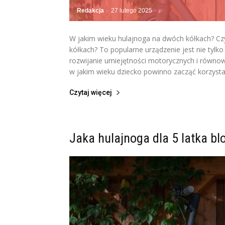
Redakcja
-
27 lutego 2025
W jakim wieku hulajnoga na dwóch kółkach? Cz
kółkach? To popularne urządzenie jest nie tyl
rozwijanie umiejętności motorycznych i równow
w jakim wieku dziecko powinno zacząć korzystać
Czytaj więcej
Jaka hulajnoga dla 5 latka bl