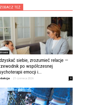
ZOBACZ TEŻ
drowie
dzyskać siebie, zrozumieć relacje —
rzewodnik po współczesnej
sychoterapii emocji i...
dakcja
-
21 czerwca 2026
0