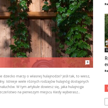
Re
D
R
0
e
Re
ie dziecko marzy o własnej hulajnodze? Jeśli tak, to wiesz,
y. Istnieje wiele różnych rodzajów hulajnóg dostępnych
 maluchów. W tym artykule dowiesz się, jaka hulajnoga
ieczeństwo na pierwszym miejscu Kiedy wybierasz...
Ka