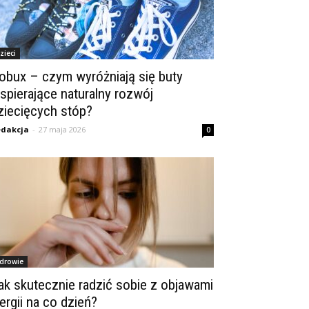
zieci
obux – czym wyróżniają się buty
spierające naturalny rozwój
ziecięcych stóp?
dakcja
-
27 maja 2026
0
drowie
ak skutecznie radzić sobie z objawami
lergii na co dzień?