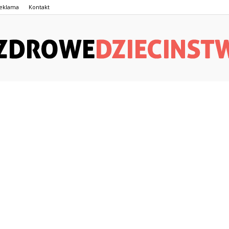
eklama
Kontakt
ZdroweDziecinstwo.pl