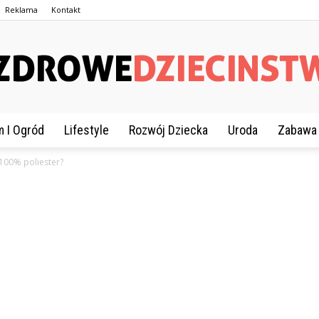
Reklama
Kontakt
 I Ogród
Lifestyle
Rozwój Dziecka
Uroda
Zabawa
ZdroweDziecinstwo.pl
 100% poliester?