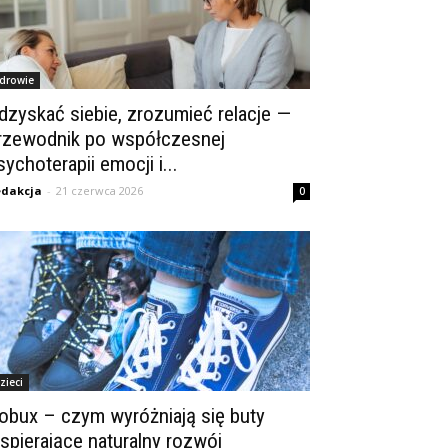
drowie
dzyskać siebie, zrozumieć relacje —
rzewodnik po współczesnej
sychoterapii emocji i...
dakcja
-
21 czerwca 2026
0
zieci
obux – czym wyróżniają się buty
spierające naturalny rozwój