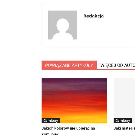
Redakcja
POWIĄZANE ARTYKUŁY
WIĘCEJ OD AUT
Garnitury
Garnitury
Jakich kolorów nie ubierać na
Jaki materi
komunię?