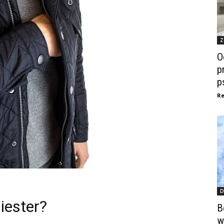
Z
O
p
p
Re
D
iester?
B
w