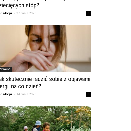
ziecięcych stóp?
dakcja
-
27 maja 2026
0
drowie
ak skutecznie radzić sobie z objawami
lergii na co dzień?
dakcja
-
14 maja 2026
0