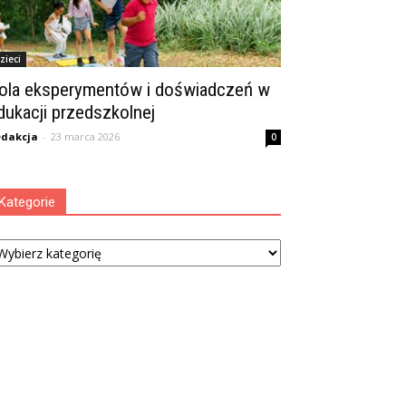
zieci
ola eksperymentów i doświadczeń w
dukacji przedszkolnej
dakcja
-
23 marca 2026
0
Kategorie
tegorie