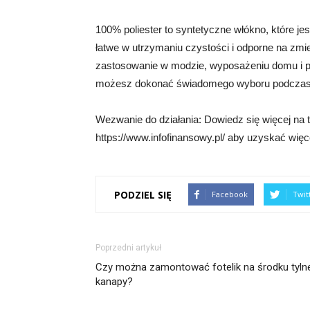
100% poliester to syntetyczne włókno, które je
łatwe w utrzymaniu czystości i odporne na zmi
zastosowanie w modzie, wyposażeniu domu i pr
możesz dokonać świadomego wyboru podczas
Wezwanie do działania: Dowiedz się więcej na 
https://www.infofinansowy.pl/ aby uzyskać więce
PODZIEL SIĘ
Facebook
Twit
Poprzedni artykuł
Czy można zamontować fotelik na środku tylne
kanapy?