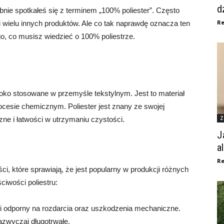
d
nie spotkałeś się z terminem „100% poliester”. Często
Re
i wielu innych produktów. Ale co tak naprawdę oznacza ten
o, co musisz wiedzieć o 100% poliestrze.
eroko stosowane w przemyśle tekstylnym. Jest to materiał
cesie chemicznym. Poliester jest znany ze swojej
Z
ne i łatwości w utrzymaniu czystości.
J
a
Re
i, które sprawiają, że jest popularny w produkcji różnych
ciwości poliestru:
 i odporny na rozdarcia oraz uszkodzenia mechaniczne.
azwyczaj długotrwałe.