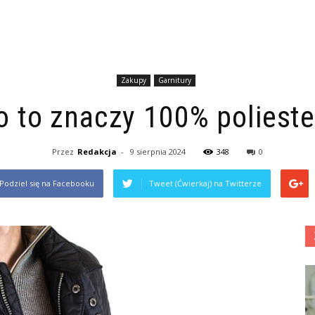
Zakupy
Garnitury
o to znaczy 100% polieste
Przez
Redakcja
-
9 sierpnia 2024
348
0
Podziel się na Facebooku
Tweet (Ćwierkaj) na Twitterze