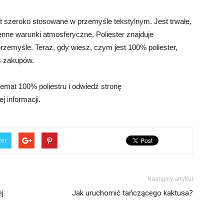
st szeroko stosowane w przemyśle tekstylnym. Jest trwałe,
enne warunki atmosferyczne. Poliester znajduje
zemyśle. Teraz, gdy wiesz, czym jest 100% poliester,
 zakupów.
temat 100% poliestru i odwiedź stronę
j informacji.
ter
Następny artykuł
j
Jak uruchomić tańczącego kaktusa?