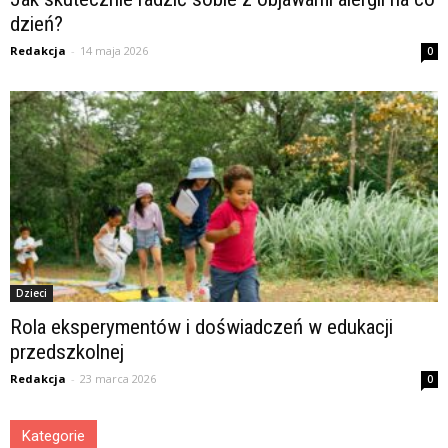
dzień?
Redakcja
-
14 maja 2026
0
Dzieci
Rola eksperymentów i doświadczeń w edukacji
przedszkolnej
Redakcja
-
23 marca 2026
0
Kategorie