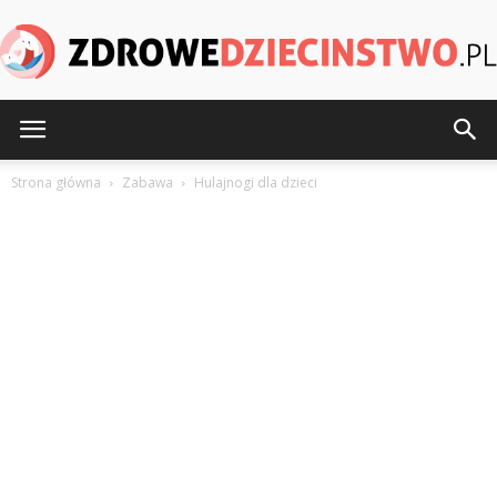
ZdroweDziecinstwo.pl
Strona główna
Zabawa
Hulajnogi dla dzieci