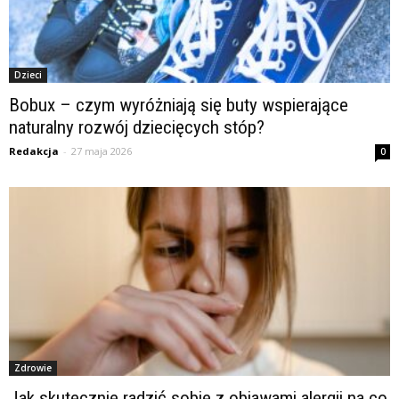
Dzieci
Bobux – czym wyróżniają się buty wspierające
naturalny rozwój dziecięcych stóp?
Redakcja
-
27 maja 2026
0
Zdrowie
Jak skutecznie radzić sobie z objawami alergii na co