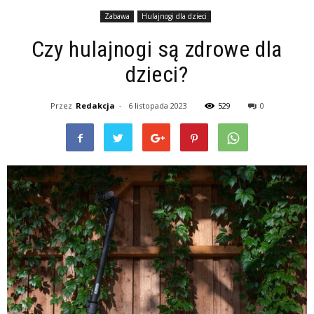
Zabawa
Hulajnogi dla dzieci
Czy hulajnogi są zdrowe dla
dzieci?
Przez
Redakcja
-
6 listopada 2023
529
0