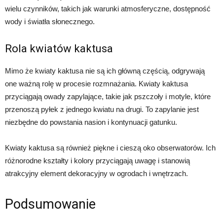
wielu czynników, takich jak warunki atmosferyczne, dostępność
wody i światła słonecznego.
Rola kwiatów kaktusa
Mimo że kwiaty kaktusa nie są ich główną częścią, odgrywają
one ważną rolę w procesie rozmnażania. Kwiaty kaktusa
przyciągają owady zapylające, takie jak pszczoły i motyle, które
przenoszą pyłek z jednego kwiatu na drugi. To zapylanie jest
niezbędne do powstania nasion i kontynuacji gatunku.
Kwiaty kaktusa są również piękne i cieszą oko obserwatorów. Ich
różnorodne kształty i kolory przyciągają uwagę i stanowią
atrakcyjny element dekoracyjny w ogrodach i wnętrzach.
Podsumowanie