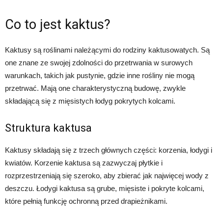
Co to jest kaktus?
Kaktusy są roślinami należącymi do rodziny kaktusowatych. Są
one znane ze swojej zdolności do przetrwania w surowych
warunkach, takich jak pustynie, gdzie inne rośliny nie mogą
przetrwać. Mają one charakterystyczną budowę, zwykle
składającą się z mięsistych łodyg pokrytych kolcami.
Struktura kaktusa
Kaktusy składają się z trzech głównych części: korzenia, łodygi i
kwiatów. Korzenie kaktusa są zazwyczaj płytkie i
rozprzestrzeniają się szeroko, aby zbierać jak najwięcej wody z
deszczu. Łodygi kaktusa są grube, mięsiste i pokryte kolcami,
które pełnią funkcję ochronną przed drapieżnikami.