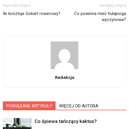
Poprzedni artykuł
Następny artykuł
Ile kosztuje Gokart rowerowy?
Co powinna mieć hulajnoga
wyczynowa?
Redakcja
POWIĄZANE ARTYKUŁY
WIĘCEJ OD AUTORA
Co śpiewa tańczący kaktus?