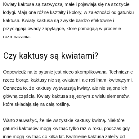
Kwiaty kaktusa są zazwyczaj małe i pojawiają się na szczycie
łodygi. Mają one różne kształty i kolory, w zależności od gatunku
kaktusa. Kwiaty kaktusa są zwykle bardzo efektowne i
przyciągają owady zapylające, które pomagają w procesie
rozmnażania.
Czy kaktusy są kwiatami?
Odpowiedź na to pytanie jest nieco skomplikowana. Technicznie
rzecz biorąc, kaktusy nie są kwiatami, ale roślinami kwitnącymi.
Oznacza to, że kaktusy wytwarzają kwiaty, ale nie są one ich
główną częścią. Kwiaty kaktusa są jednym z wielu elementów,
które składają się na całą roślinę.
Warto zauważyć, że nie wszystkie kaktusy kwitną. Niektóre
gatunki kaktusów mogą kwitnąć tylko raz w roku, podczas gdy
inne mogą kwitnąć co kilka lat. Kwitnienie kaktusa zależy od