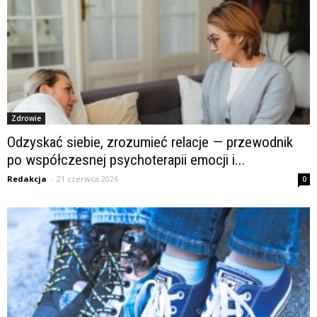
Zdrowie
Odzyskać siebie, zrozumieć relacje — przewodnik
po współczesnej psychoterapii emocji i...
Redakcja
-
21 czerwca 2026
0