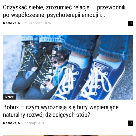
Odzyskać siebie, zrozumieć relacje — przewodnik
po współczesnej psychoterapii emocji i...
Redakcja
-
21 czerwca 2026
0
Dzieci
Bobux – czym wyróżniają się buty wspierające
naturalny rozwój dziecięcych stóp?
Redakcja
-
27 maja 2026
0