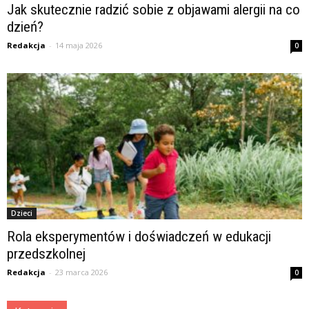
Jak skutecznie radzić sobie z objawami alergii na co
dzień?
Redakcja
-
14 maja 2026
0
Dzieci
Rola eksperymentów i doświadczeń w edukacji
przedszkolnej
Redakcja
-
23 marca 2026
0