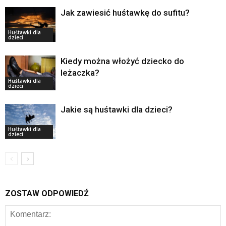
Jak zawiesić huśtawkę do sufitu?
Huśtawki dla
dzieci
Kiedy można włożyć dziecko do
leżaczka?
Huśtawki dla
dzieci
Jakie są huśtawki dla dzieci?
Huśtawki dla
dzieci
ZOSTAW ODPOWIEDŹ