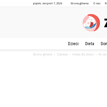
piątek, sierpień 7, 2026
Strona główna
O nas
R
Dzieci
Dieta
Dom
Strona główna
Zabawa
Hokej dla dzieci
Ile za