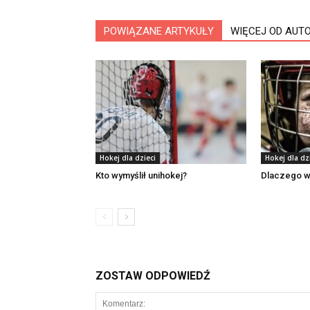
POWIĄZANE ARTYKUŁY
WIĘCEJ OD AUT
Hokej dla dzieci
Hokej dla dz
Kto wymyślił unihokej?
Dlaczego w 
ZOSTAW ODPOWIEDŹ