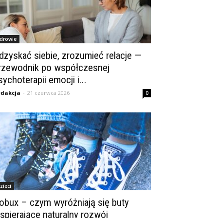
drowie
dzyskać siebie, zrozumieć relacje —
rzewodnik po współczesnej
sychoterapii emocji i...
dakcja
-
21 czerwca 2026
0
zieci
obux – czym wyróżniają się buty
spierające naturalny rozwój