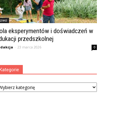
zieci
ola eksperymentów i doświadczeń w
dukacji przedszkolnej
dakcja
-
23 marca 2026
0
Kategorie
tegorie