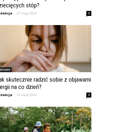
ziecięcych stóp?
dakcja
-
27 maja 2026
0
drowie
ak skutecznie radzić sobie z objawami
lergii na co dzień?
dakcja
-
14 maja 2026
0