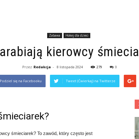
Zabawa
Hokej dla dzieci
zarabiają kierowcy śmieci
Przez
Redakcja
-
8 listopada 2024
279
0
Podziel się na Facebooku
Tweet (Ćwierkaj) na Twitterze
 śmieciarek?
erowcy śmieciarek? To zawód, który często jest