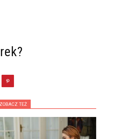
arek?
ZOBACZ TEŻ