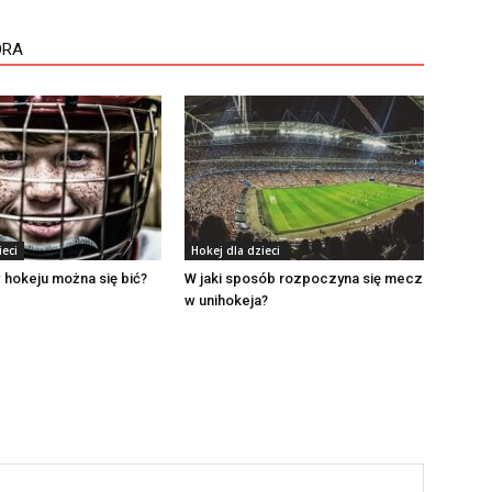
ORA
ieci
Hokej dla dzieci
hokeju można się bić?
W jaki sposób rozpoczyna się mecz
w unihokeja?