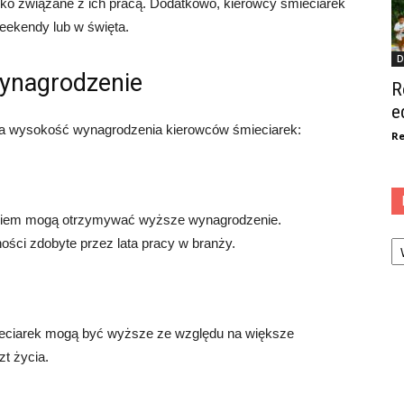
yko związane z ich pracą. Dodatkowo, kierowcy śmieciarek
eekendy lub w święta.
D
wynagrodzenie
R
e
 na wysokość wynagrodzenia kierowców śmieciarek:
Re
niem mogą otrzymywać wyższe wynagrodzenie.
Ka
ości zdobyte przez lata pracy w branży.
ieciarek mogą być wyższe ze względu na większe
zt życia.