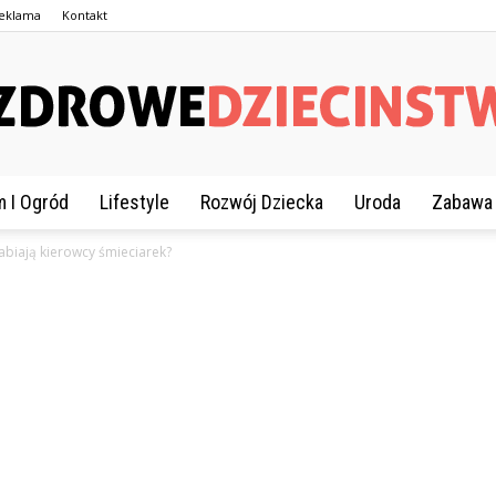
eklama
Kontakt
 I Ogród
Lifestyle
Rozwój Dziecka
Uroda
Zabawa
ZdroweDziecinstwo.pl
rabiają kierowcy śmieciarek?