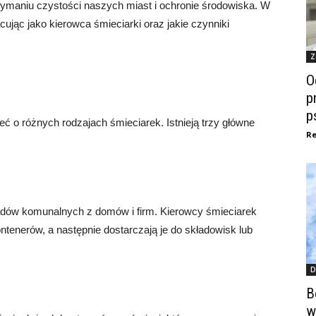
zymaniu czystości naszych miast i ochronie środowiska. W
cując jako kierowca śmieciarki oraz jakie czynniki
Z
O
p
p
 o różnych rodzajach śmieciarek. Istnieją trzy główne
Re
padów komunalnych z domów i firm. Kierowcy śmieciarek
ntenerów, a następnie dostarczają je do składowisk lub
D
B
w