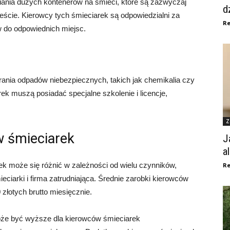
ania dużych kontenerów na śmieci, które są zazwyczaj
d
ście. Kierowcy tych śmieciarek są odpowiedzialni za
Re
w do odpowiednich miejsc.
rania odpadów niebezpiecznych, takich jak chemikalia czy
ek muszą posiadać specjalne szkolenie i licencje,
Z
 śmieciarek
J
a
 może się różnić w zależności od wielu czynników,
Re
ieciarki i firma zatrudniająca. Średnie zarobki kierowców
łotych brutto miesięcznie.
że być wyższe dla kierowców śmieciarek