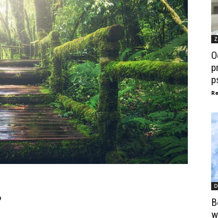
Z
O
p
p
Re
D
?
B
w