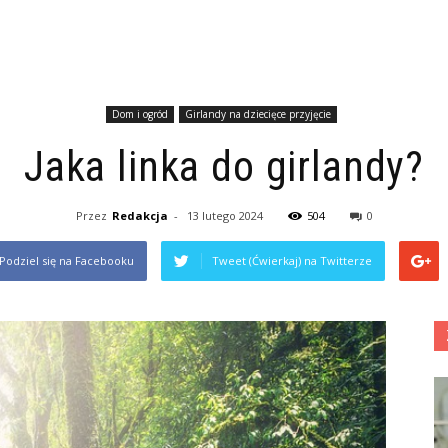
Dom i ogród
Girlandy na dziecięce przyjęcie
Jaka linka do girlandy?
Przez
Redakcja
-
13 lutego 2024
504
0
Podziel się na Facebooku
Tweet (Ćwierkaj) na Twitterze