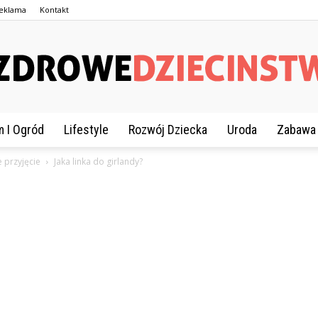
eklama
Kontakt
 I Ogród
Lifestyle
Rozwój Dziecka
Uroda
Zabawa
ZdroweDziecinstwo.pl
e przyjęcie
Jaka linka do girlandy?