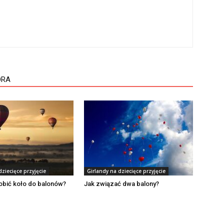
ORA
dziecięce przyjęcie
Girlandy na dziecięce przyjęcie
obić koło do balonów?
Jak związać dwa balony?