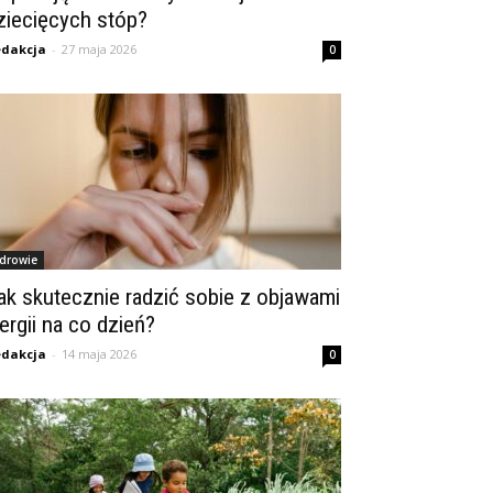
ziecięcych stóp?
dakcja
-
27 maja 2026
0
drowie
ak skutecznie radzić sobie z objawami
lergii na co dzień?
dakcja
-
14 maja 2026
0