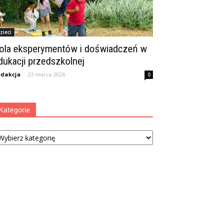
zieci
ola eksperymentów i doświadczeń w
dukacji przedszkolnej
dakcja
-
23 marca 2026
0
Kategorie
tegorie