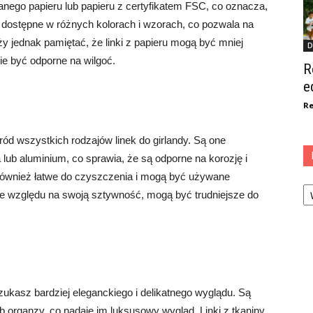
nego papieru lub papieru z certyfikatem FSC, co oznacza,
dostępne w różnych kolorach i wzorach, co pozwala na
eży jednak pamiętać, że linki z papieru mogą być mniej
D
nie być odporne na wilgoć.
R
e
Re
d wszystkich rodzajów linek do girlandy. Są one
 lub aluminium, co sprawia, że są odporne na korozję i
również łatwe do czyszczenia i mogą być używane
Ka
ze względu na swoją sztywność, mogą być trudniejsze do
zukasz bardziej eleganckiego i delikatnego wyglądu. Są
 organzy, co nadaje im luksusowy wygląd. Linki z tkaniny