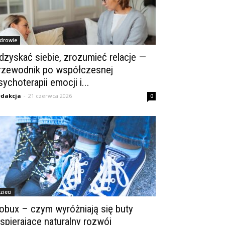
drowie
dzyskać siebie, zrozumieć relacje —
rzewodnik po współczesnej
sychoterapii emocji i...
dakcja
-
21 czerwca 2026
0
zieci
obux – czym wyróżniają się buty
spierające naturalny rozwój